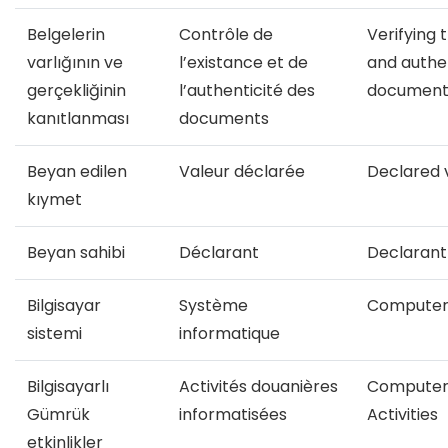
Belgelerin
Contrôle de
Verifying 
varlığının ve
l’existance et de
and authen
gerçekliğinin
l’authenticité des
document
kanıtlanması
documents
Beyan edilen
Valeur déclarée
Declared 
kıymet
Beyan sahibi
Déclarant
Declarant
Bilgisayar
Système
Computer
sistemi
informatique
Bilgisayarlı
Activités douanières
Computer
Gümrük
informatisées
Activities
etkinlikler