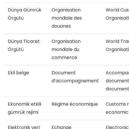
Dünya Gümrük
Organisation
World Cu
Örgütü
mondiale des
Organisat
douanes
Dünya Ticaret
Organisation
World Tra
Örgütü
mondiale du
Organisat
commerce
Ekli belge
Document
Accompan
d’accompagnement
document
documen
Ekonomik etkili
Régime économique
Customs r
gümrük rejimi
economic
Elektronik veri
Echange
Electroni