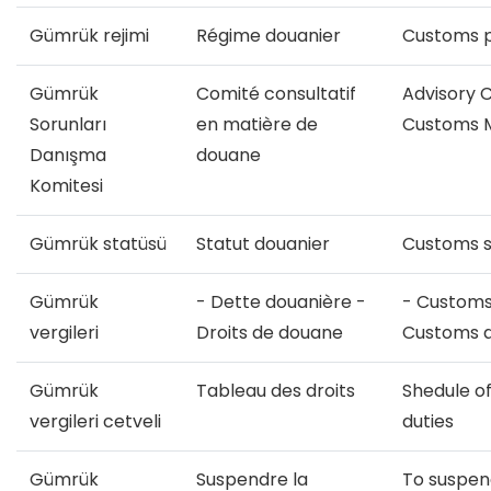
Gümrük rejimi
Régime douanier
Customs 
Gümrük
Comité consultatif
Advisory 
Sorunları
en matière de
Customs 
Danışma
douane
Komitesi
Gümrük statüsü
Statut douanier
Customs s
Gümrük
- Dette douanière -
- Customs
vergileri
Droits de douane
Customs d
Gümrük
Tableau des droits
Shedule o
vergileri cetveli
duties
Gümrük
Suspendre la
To suspen