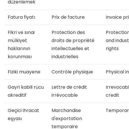
düzenlemek
Fatura fiyatı
Prix de facture
Invoice pr
Fikri ve sınai
Protection des
Protection
mülkiyet
droits de propriété
and indust
haklarının
intellectuelles et
rights
korunması
industrielles
Fiziki muayene
Contrôle physique
Physical i
Gayri kabili rücu
Lettre de crédit
Irrevocabl
akreditif
irrévocable
credit
Geçici ihracat
Marchandise
Temporar
eşyası
d'exportation
temporaire