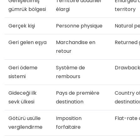
Genişletilmiş
Territoire douanier
Enlarged 
gümrük bölgesi
élargi
territory
Gerçek kişi
Personne physique
Natural p
Geri gelen eşya
Marchandise en
Returned 
retour
Geri ödeme
Système de
Drawback
sistemi
rembours
Gideceği ilk
Pays de première
Country of
sevk ülkesi
destination
destinatio
Götürü usülle
Imposition
Flat-rate
vergilendirme
forfaitaire