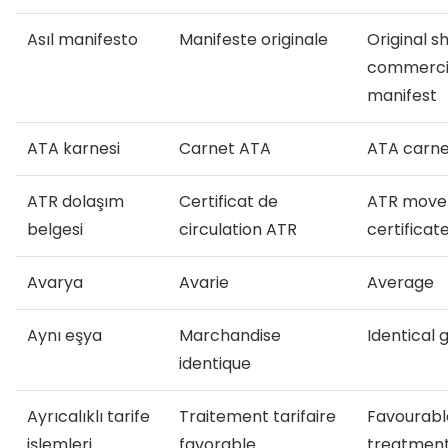
Asıl manifesto
Manifeste originale
Original sh
commercial
manifest
ATA karnesi
Carnet ATA
ATA carne
ATR dolaşım
Certificat de
ATR mov
belgesi
circulation ATR
certificat
Avarya
Avarie
Average
Aynı eşya
Marchandise
Identical 
identique
Ayrıcalıklı tarife
Traitement tarifaire
Favourable
işlemleri
favorable
treatmen