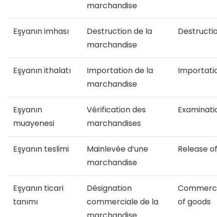
marchandise
Eşyanın imhası
Destruction de la
Destructi
marchandise
Eşyanın ithalatı
Importation de la
Importati
marchandise
Eşyanın
Vérification des
Examinati
muayenesi
marchandises
Eşyanın teslimi
Mainlevée d’une
Release o
marchandise
Eşyanın ticari
Désignation
Commercia
tanımı
commerciale de la
of goods
marchandise