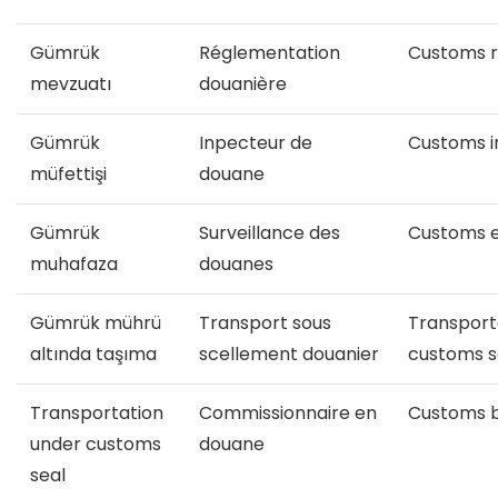
Gümrük
Réglementation
Customs ru
mevzuatı
douanière
Gümrük
Inpecteur de
Customs i
müfettişi
douane
Gümrük
Surveillance des
Customs 
muhafaza
douanes
Gümrük mührü
Transport sous
Transport
altında taşıma
scellement douanier
customs s
Transportation
Commissionnaire en
Customs 
under customs
douane
seal