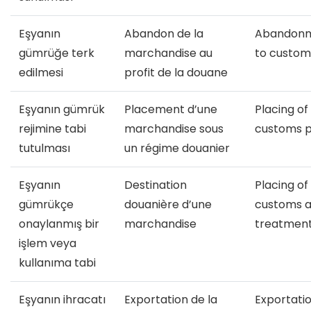
Eşyanın
Abandon de la
Abandonm
gümrüğe terk
marchandise au
to custom
edilmesi
profit de la douane
Eşyanın gümrük
Placement d’une
Placing of
rejimine tabi
marchandise sous
customs 
tutulması
un régime douanier
Eşyanın
Destination
Placing o
gümrükçe
douanière d’une
customs 
onaylanmış bir
marchandise
treatment
işlem veya
kullanıma tabi
Eşyanın ihracatı
Exportation de la
Exportati