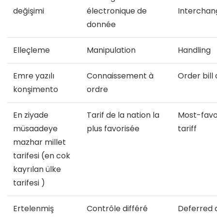
değişimi
électronique de
Interchan
donnée
Elleçleme
Manipulation
Handling
Emre yazılı
Connaissement à
Order bill 
konşimento
ordre
En ziyade
Tarif de la nation la
Most-favo
müsaadeye
plus favorisée
tariff
mazhar millet
tarifesi (en cok
kayrılan ülke
tarifesi )
Ertelenmiş
Contrôle différé
Deferred 