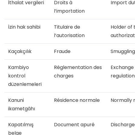
İthalat vergileri
Droits à
Import du
l’importation
İzin hak sahibi
Titulaire de
Holder of 
l’autorisation
authorizat
Kaçakçılık
Fraude
Smuggling
Kambiyo
Réglementation des
Exchange 
kontrol
charges
regulation
düzenlemeleri
Kanuni
Résidence normale
Normally 
ikametgâhı
Kapatılmış
Document apuré
Discharg
belge