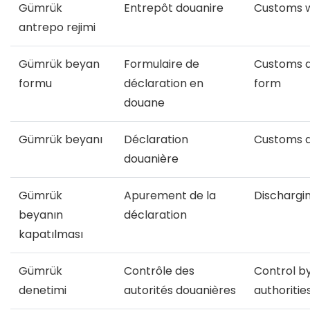
Gümrük
Entrepôt douanire
Customs 
antrepo rejimi
Gümrük beyan
Formulaire de
Customs d
formu
déclaration en
form
douane
Gümrük beyanı
Déclaration
Customs d
douanière
Gümrük
Apurement de la
Dischargi
beyanın
déclaration
kapatılması
Gümrük
Contrôle des
Control b
denetimi
autorités douanières
authoritie