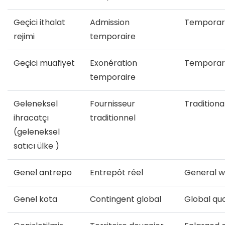
Geçici ithalat
Admission
Temporar
rejimi
temporaire
Geçici muafiyet
Exonération
Temporary
temporaire
Geleneksel
Fournisseur
Traditiona
ihracatçı
traditionnel
(geleneksel
satıcı ülke )
Genel antrepo
Entrepôt réel
General 
Genel kota
Contingent global
Global qu