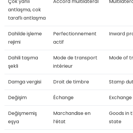
Çok yanlı
Accord multilatéral
Multilate
antlaşma, cok
taraflı antlaşma
Dahilde işleme
Perfectionnement
Inward pr
rejimi
actif
Dahili taşıma
Mode de transport
Mode of t
şekli
intérieur
Damga vergisi
Droit de timbre
Stamp du
Değişim
Échange
Exchange
Değişmemiş
Marchandise en
Goods in 
eşya
l’état
state