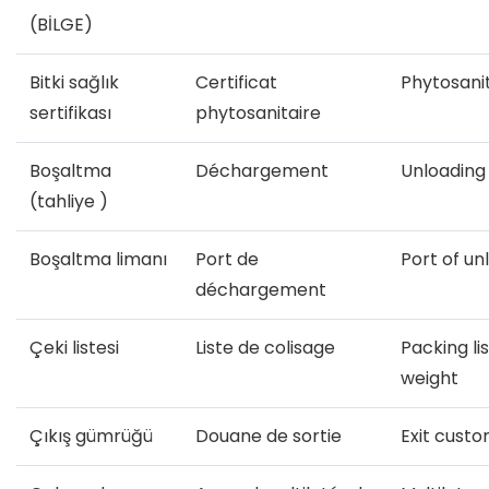
(BİLGE)
Bitki sağlık
Certificat
Phytosanit
sertifikası
phytosanitaire
Boşaltma
Déchargement
Unloading
(tahliye )
Boşaltma limanı
Port de
Port of un
déchargement
Çeki listesi
Liste de colisage
Packing li
weight
Çıkış gümrüğü
Douane de sortie
Exit cust