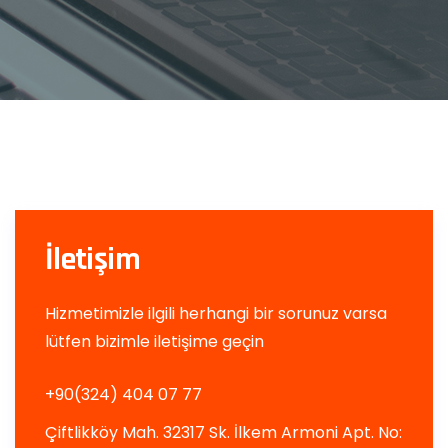
İletişim
Hizmetimizle ilgili herhangi bir sorunuz varsa
lütfen bizimle iletişime geçin
+90(324) 404 07 77
Çiftlikköy Mah. 32317 Sk. İlkem Armoni Apt. No: