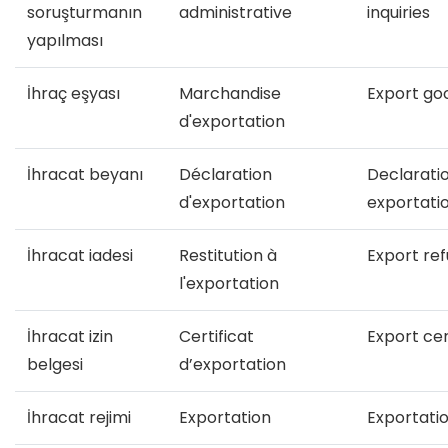
soruşturmanın
administrative
inquiries
yapılması
İhraç eşyası
Marchandise
Export go
d'exportation
İhracat beyanı
Déclaration
Declaratio
d'exportation
exportati
İhracat iadesi
Restitution à
Export re
l'exportation
İhracat izin
Certificat
Export cer
belgesi
d’exportation
İhracat rejimi
Exportation
Exportati