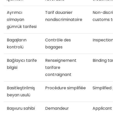
Ayrımcı
Tarif douanier
Non-discr
olmayan
nondiscriminatoire
customs ta
gümrük tarifesi
Bagajların
Contrôle des
Inspection
kontrolü
bagages
Bağlayıcı tarife
Renseignement
Binding ta
bilgisi
tarifare
contraignant
Basitleştirilmiş
Procédure simplifiée
Simplifie
beyan usulü
Başvuru sahibi
Demandeur
Applicant