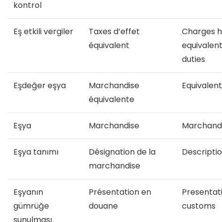
kontrol
Eş etkili vergiler
Taxes d’effet
Charges h
équivalent
equivalen
duties
Eşdeğer eşya
Marchandise
Equivalen
équivalente
Eşya
Marchandise
Marchand
Eşya tanımı
Désignation de la
Descripti
marchandise
Eşyanın
Présentation en
Presentat
gümrüğe
douane
customs
sunulması