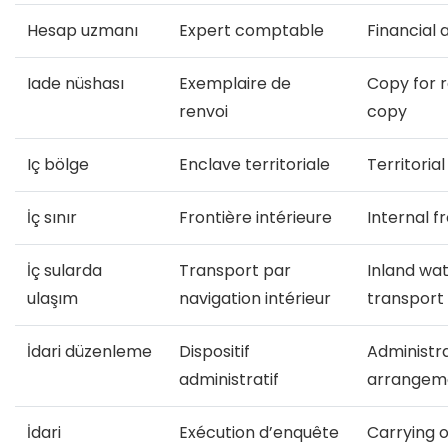
Hesap uzmanı
Expert comptable
Financial 
Iade nüshası
Exemplaire de
Copy for 
renvoi
copy
Iç bölge
Enclave territoriale
Territoria
İç sınır
Frontière intérieure
Internal f
İç sularda
Transport par
Inland wa
ulaşım
navigation intérieur
transport
İdari düzenleme
Dispositif
Administr
administratif
arrangem
İdari
Exécution d’enquête
Carrying ou