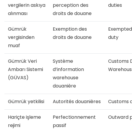
vergilerin askıya
perception des
duties
alınması
droits de douane
Gümrük
Exemption des
Exempted
vergisinden
droits de douane
duty
muaf
Gümrük Veri
Système
Customs 
Ambarı Sistemi
d’information
Warehous
(GÜVAS)
warehouse
douanière
Gümrük yetkilisi
Autorités douanières
Customs a
Hariçte işleme
Perfectionnement
Outward p
rejimi
passif