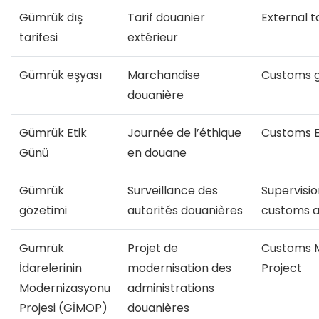
Gümrük dış
Tarif douanier
External ta
tarifesi
extérieur
Gümrük eşyası
Marchandise
Customs 
douanière
Gümrük Etik
Journée de l’éthique
Customs E
Günü
en douane
Gümrük
Surveillance des
Supervisio
gözetimi
autorités douanières
customs a
Gümrük
Projet de
Customs M
İdarelerinin
modernisation des
Project
Modernizasyonu
administrations
Projesi (GİMOP)
douanières