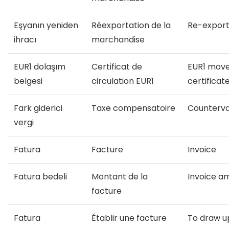
Eşyanın yeniden
Réexportation de la
Re-export
ihracı
marchandise
EUR1 dolaşım
Certificat de
EUR1 mov
belgesi
circulation EUR1
certificat
Fark giderici
Taxe compensatoire
Countervai
vergi
Fatura
Facture
Invoice
Fatura bedeli
Montant de la
Invoice a
facture
Fatura
Établir une facture
To draw u