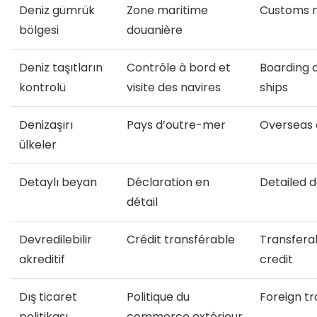
Deniz gümrük
Zone maritime
Customs m
bölgesi
douanière
Deniz taşıtların
Contrôle à bord et
Boarding 
kontrolü
visite des navires
ships
Denizaşırı
Pays d’outre-mer
Overseas 
ülkeler
Detaylı beyan
Déclaration en
Detailed d
détail
Devredilebilir
Crédit transférable
Transferab
akreditif
credit
Dış ticaret
Politique du
Foreign tr
politikası
commerce extérieur