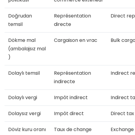
Doğrudan
Représentation
Direct re
temsil
directe
Dökme mal
Cargaison en vrac
Bulk carg
(ambalajsız mal
)
Dolaylı temsil
Représentation
Indirect r
indirecte
Dolaylı vergi
Impôt indirect
Indirect t
Dolaysız vergi
Impôt direct
Direct tax
Döviz kuru oranı
Taux de change
Exchange 