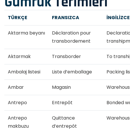
Gümrük
Terimleri
TÜRKÇE
FRANSIZCA
İNGİLİZCE
Aktarma beyanı
Déclaration pour
Declaratio
transbordement
tranship
Aktarmak
Transborder
To transh
Ambalaj listesi
Liste d’emballage
Packing lis
Ambar
Magasin
Warehous
Antrepo
Entrepôt
Bonded w
Antrepo
Quittance
Warehouse
makbuzu
d’entrepôt