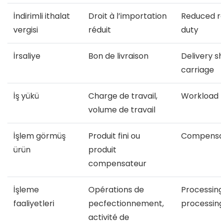
İndirimli ithalat
Droit à l’importation
Reduced r
vergisi
réduit
duty
İrsaliye
Bon de livraison
Delivery sh
carriage
İş yükü
Charge de travail,
Workload
volume de travail
İşlem görmüş
Produit fini ou
Compensa
ürün
produit
compensateur
İşleme
Opérations de
Processin
faaliyetleri
pecfectionnement,
processing
activité de