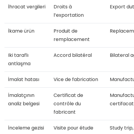
İhracat vergileri
Droits à
Export dut
l’exportation
İkame ürün
Produit de
Replacem
remplacement
Iki taraflı
Accord bilatéral
Bilateral
antlaşma
İmalat hatası
Vice de fabrication
Manufactu
İmalatçının
Certificat de
Manufactur
analiz belgesi
contrôle du
certifaca
fabricant
İnceleme gezisi
Visite pour étude
Study trip