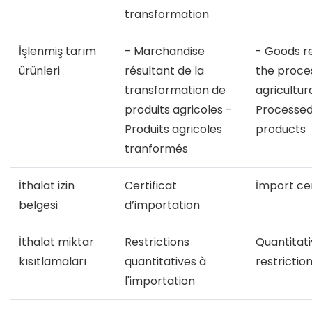
transformation
İşlenmiş tarım
- Marchandise
- Goods r
ürünleri
résultant de la
the proce
transformation de
agricultur
produits agricoles -
Processed 
Produits agricoles
products
tranformés
İthalat izin
Certificat
İmport cer
belgesi
d’importation
İthalat miktar
Restrictions
Quantitat
kısıtlamaları
quantitatives à
restrictio
l'importation