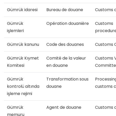
Gümrük idaresi
Bureau de douane
Customs o
Gümrük
Opération douanière
Customs
işlemleri
procedure
Gümrük kanunu
Code des douanes
Customs 
Gümrük Kıymet
Comité de la valeur
Customs V
Komitesi
en douane
Committe
Gümrük
Transformation sous
Processin
kontrolü altında
douane
customs c
işleme rejimi
Gümrük
Agent de douane
Customs of
memuru